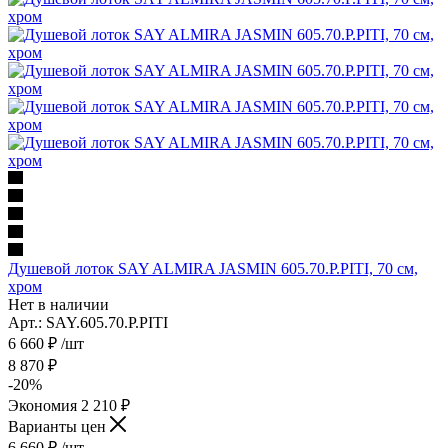
Душевой лоток SAY ALMIRA JASMIN 605.70.P.PITI, 70 см,
хром
Нет в наличии
Арт.: SAY.605.70.P.PITI
6 660
₽
/шт
8 870
₽
-
20
%
Экономия
2 210
₽
Варианты цен
6 660
₽
/шт