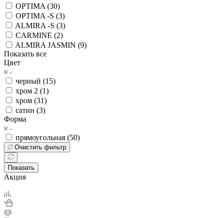
OPTIMA (
30
)
OPTIMA -S (
3
)
ALMIRA -S (
3
)
CARMINE (
2
)
ALMIRA JASMIN (
9
)
Показать все
Цвет
черный (
15
)
хром 2 (
1
)
хром (
31
)
сатин (
3
)
Форма
прямоугольная (
50
)
Очистить фильтр
Показать
Акция