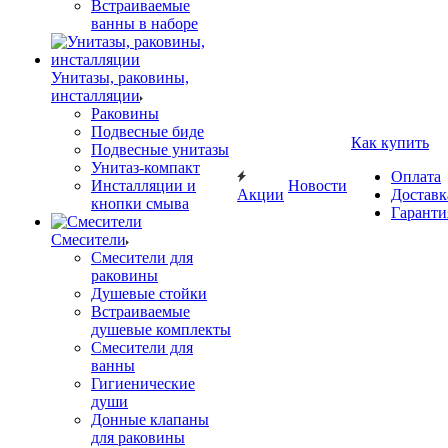
Встраиваемые
ванны в наборе
Унитазы, раковины,
инсталляции
Раковины
Подвесные биде
Как купить
Подвесные унитазы
Унитаз-компакт
Оплата
Инсталляции и
Новости
Акции
Доставк
кнопки смыва
Гаранти
Смесители
Смесители для
раковины
Душевые стойки
Встраиваемые
душевые комплекты
Смесители для
ванны
Гигиенические
души
Донные клапаны
для раковины