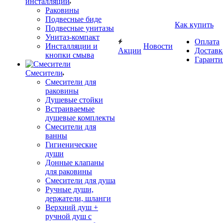
инсталляции
Раковины
Подвесные биде
Как купить
Подвесные унитазы
Унитаз-компакт
Оплата
Инсталляции и
Новости
Акции
Доставк
кнопки смыва
Гаранти
Смесители
Смесители для
раковины
Душевые стойки
Встраиваемые
душевые комплекты
Смесители для
ванны
Гигиенические
души
Донные клапаны
для раковины
Смесители для душа
Ручные души,
держатели, шланги
Верхний душ +
ручной душ с