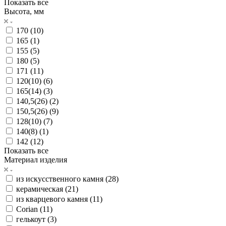
Показать все
Высота, мм
170 (
10
)
165 (
1
)
155 (
5
)
180 (
5
)
171 (
11
)
120(10) (
6
)
165(14) (
3
)
140,5(26) (
2
)
150,5(26) (
9
)
128(10) (
7
)
140(8) (
1
)
142 (
12
)
Показать все
Материал изделия
из искусственного камня (
28
)
керамическая (
21
)
из кварцевого камня (
11
)
Corian (
11
)
гелькоут (
3
)