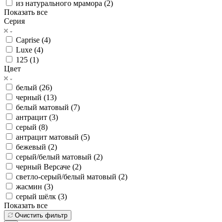
из натурального мрамора (
2
)
Показать все
Серия
Caprise (
4
)
Luxe (
4
)
125 (
1
)
Цвет
белый (
26
)
черный (
13
)
белый матовый (
7
)
антрацит (
3
)
серый (
8
)
антрацит матовый (
5
)
бежевый (
2
)
серый/белый матовый (
2
)
черный Версаче (
2
)
светло-серый/белый матовый (
2
)
жасмин (
3
)
серый шёлк (
3
)
Показать все
Очистить фильтр