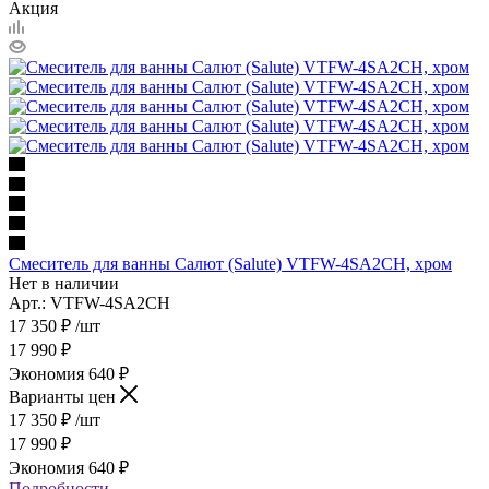
Акция
Смеситель для ванны Салют (Salute) VTFW-4SA2CH, хром
Нет в наличии
Арт.: VTFW-4SA2CH
17 350
₽
/шт
17 990
₽
Экономия
640
₽
Варианты цен
17 350
₽
/шт
17 990
₽
Экономия
640
₽
Подробности