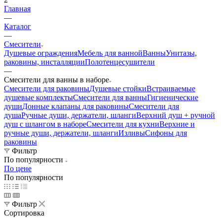
Главная
—
Каталог
—
Смесители
Душевые ограждения
Мебель для ванной
Ванны
Унитазы,
раковины, инсталляции
Полотенцесушители
—
Смесители для ванны в наборе
Смесители для раковины
Душевые стойки
Встраиваемые
душевые комплекты
Смесители для ванны
Гигиенические
души
Донные клапаны для раковины
Смесители для
душа
Ручные души, держатели, шланги
Верхний душ + ручной
душ с шлангом в наборе
Смесители для кухни
Верхние и
ручные души, держатели, шланги
Изливы
Сифоны для
раковины
Фильтр
По популярности
По цене
По популярности
Фильтр
Сортировка