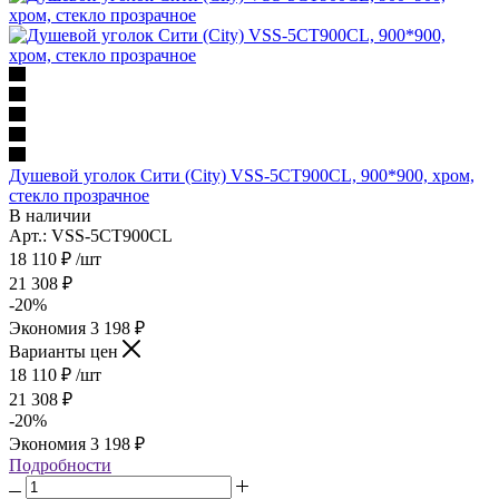
Душевой уголок Сити (City) VSS-5CT900CL, 900*900, хром,
стекло прозрачное
В наличии
Арт.: VSS-5CT900CL
18 110
₽
/шт
21 308
₽
-
20
%
Экономия
3 198
₽
Варианты цен
18 110
₽
/шт
21 308
₽
-
20
%
Экономия
3 198
₽
Подробности