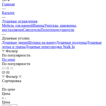
Главная
—
Каталог
—
Душевые ограждения
Мебель для ванной
Ванны
Унитазы, раковины,
инсталляции
Смесители
Полотенцесушители
—
Душевые уголки
Душевые двери
Шторки на ванну
Душевые поддоны
Душевые
лотки и трапы
Душевые перегородки Walk In
Фильтр
По популярности
По цене
По популярности
Фильтр
Сортировка
По цене
Цена
Цена