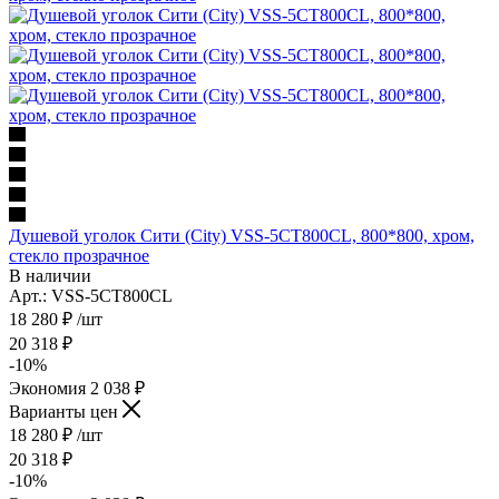
Душевой уголок Сити (City) VSS-5CT800CL, 800*800, хром,
стекло прозрачное
В наличии
Арт.: VSS-5CT800CL
18 280
₽
/шт
20 318
₽
-
10
%
Экономия
2 038
₽
Варианты цен
18 280
₽
/шт
20 318
₽
-
10
%