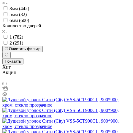
8мм (
442
)
5мм (
32
)
6мм (
600
)
Количество дверей
1 (
782
)
2 (
291
)
Очистить фильтр
Показать
Хит
Акция