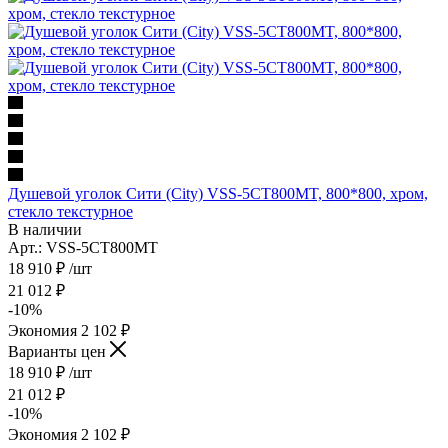
Душевой уголок Сити (City) VSS-5CT800MT, 800*800, хром,
стекло текстурное
В наличии
Арт.: VSS-5CT800MT
18 910
₽
/шт
21 012
₽
-
10
%
Экономия
2 102
₽
Варианты цен
18 910
₽
/шт
21 012
₽
-
10
%
Экономия
2 102
₽