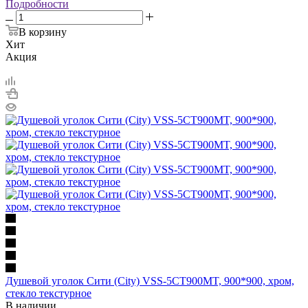
Подробности
В корзину
Хит
Акция
Душевой уголок Сити (City) VSS-5CT900MT, 900*900, хром,
стекло текстурное
В наличии