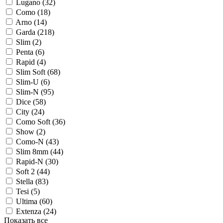
Lugano (
32
)
Como (
18
)
Arno (
14
)
Garda (
218
)
Slim (
2
)
Penta (
6
)
Rapid (
4
)
Slim Soft (
68
)
Slim-U (
6
)
Slim-N (
95
)
Dice (
58
)
City (
24
)
Como Soft (
36
)
Show (
2
)
Como-N (
43
)
Slim 8mm (
44
)
Rapid-N (
30
)
Soft 2 (
44
)
Stella (
83
)
Tesi (
5
)
Ultima (
60
)
Extenza (
24
)
Показать все