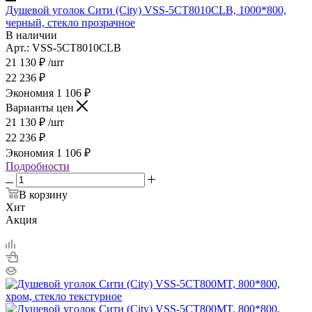
Душевой уголок Сити (City) VSS-5CT8010CLB, 1000*800,
черный, стекло прозрачное
В наличии
Арт.: VSS-5CT8010CLB
21 130
₽
/шт
22 236
₽
Экономия
1 106
₽
Варианты цен
21 130
₽
/шт
22 236
₽
Экономия
1 106
₽
Подробности
В корзину
Хит
Акция