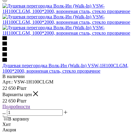
Душевая перегородка Волк-Ин (Walk-In) VSW-1H100CLGM,
1000*2000, вороненая сталь, стекло прозрачное
В наличии
Арт.: VSW-1H100CLGM
22 650
₽
/шт
Варианты цен
22 650
₽
/шт
Подробности
В корзину
Хит
Акция