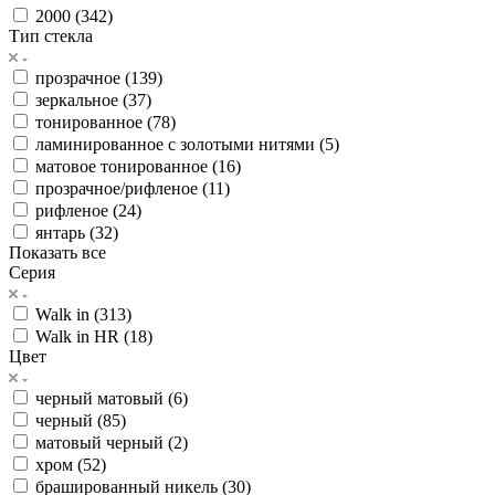
2000 (
342
)
Тип стекла
прозрачное (
139
)
зеркальное (
37
)
тонированное (
78
)
ламинированное с золотыми нитями (
5
)
матовое тонированное (
16
)
прозрачное/рифленое (
11
)
рифленое (
24
)
янтарь (
32
)
Показать все
Серия
Walk in (
313
)
Walk in HR (
18
)
Цвет
черный матовый (
6
)
черный (
85
)
матовый черный (
2
)
хром (
52
)
брашированный никель (
30
)