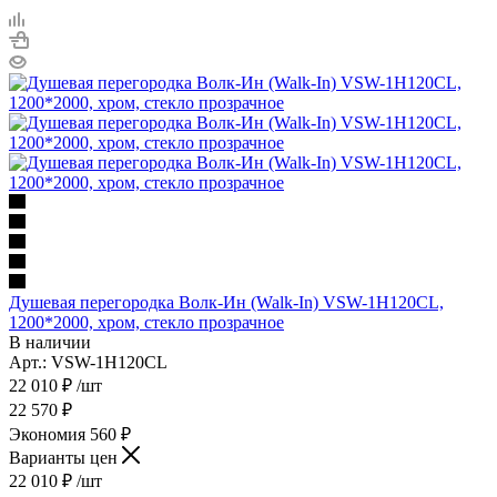
Душевая перегородка Волк-Ин (Walk-In) VSW-1H120CL,
1200*2000, хром, стекло прозрачное
В наличии
Арт.: VSW-1H120CL
22 010
₽
/шт
22 570
₽
Экономия
560
₽
Варианты цен
22 010
₽
/шт