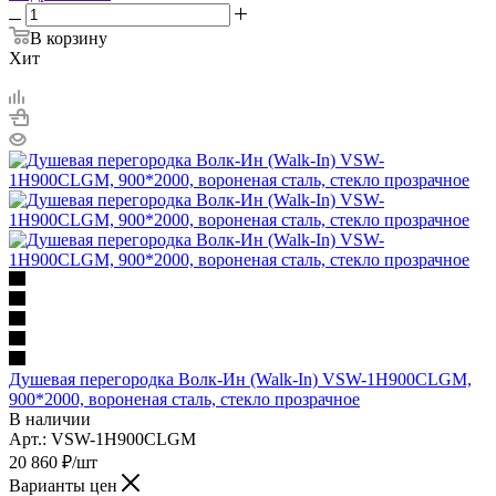
В корзину
Хит
Душевая перегородка Волк-Ин (Walk-In) VSW-1H900CLGM,
900*2000, вороненая сталь, стекло прозрачное
В наличии
Арт.: VSW-1H900CLGM
20 860
₽
/шт
Варианты цен