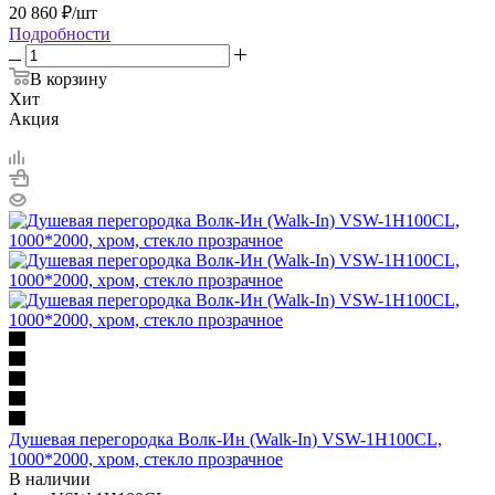
20 860
₽
/шт
Подробности
В корзину
Хит
Акция
Душевая перегородка Волк-Ин (Walk-In) VSW-1H100CL,
1000*2000, хром, стекло прозрачное
В наличии