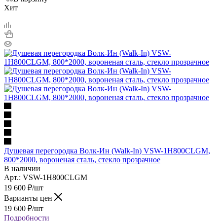
Хит
Душевая перегородка Волк-Ин (Walk-In) VSW-1H800CLGM,
800*2000, вороненая сталь, стекло прозрачное
В наличии
Арт.: VSW-1H800CLGM
19 600
₽
/шт
Варианты цен
19 600
₽
/шт
Подробности