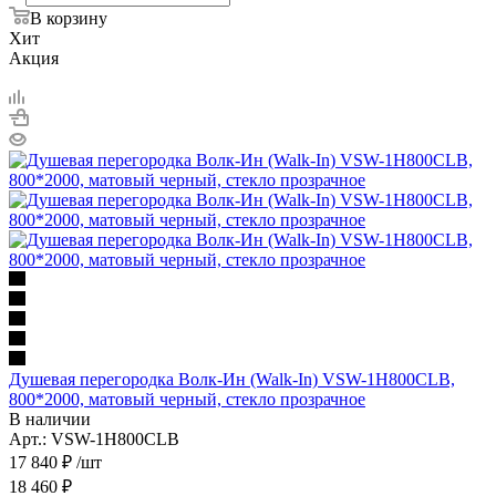
В корзину
Хит
Акция
Душевая перегородка Волк-Ин (Walk-In) VSW-1H800CLB,
800*2000, матовый черный, стекло прозрачное
В наличии
Арт.: VSW-1H800CLB
17 840
₽
/шт
18 460
₽