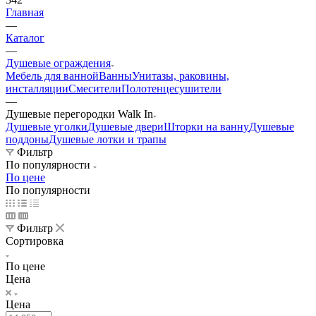
Главная
—
Каталог
—
Душевые ограждения
Мебель для ванной
Ванны
Унитазы, раковины,
инсталляции
Смесители
Полотенцесушители
—
Душевые перегородки Walk In
Душевые уголки
Душевые двери
Шторки на ванну
Душевые
поддоны
Душевые лотки и трапы
Фильтр
По популярности
По цене
По популярности
Фильтр
Сортировка
По цене
Цена
Цена