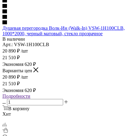
Душевая перегородка Волк-Ин (Walk-In) VSW-1H100CLB,
1000*2000, черный матовый, стекло прозрачное
В наличии
Арт.: VSW-1H100CLB
20 890
₽
/шт
21 510
₽
Экономия
620
₽
Варианты цен
20 890
₽
/шт
21 510
₽
Экономия
620
₽
Подробности
В корзину
Хит