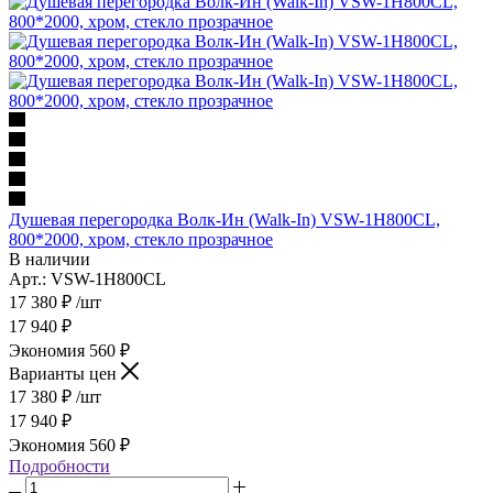
Душевая перегородка Волк-Ин (Walk-In) VSW-1H800CL,
800*2000, хром, стекло прозрачное
В наличии
Арт.: VSW-1H800CL
17 380
₽
/шт
17 940
₽
Экономия
560
₽
Варианты цен
17 380
₽
/шт
17 940
₽
Экономия
560
₽
Подробности