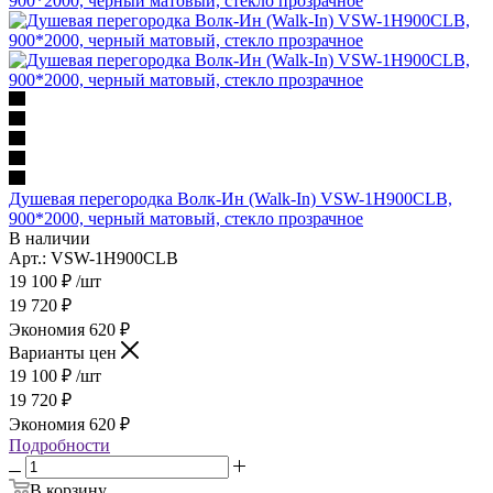
Душевая перегородка Волк-Ин (Walk-In) VSW-1H900CLB,
900*2000, черный матовый, стекло прозрачное
В наличии
Арт.: VSW-1H900CLB
19 100
₽
/шт
19 720
₽
Экономия
620
₽
Варианты цен
19 100
₽
/шт
19 720
₽
Экономия
620
₽
Подробности
В корзину