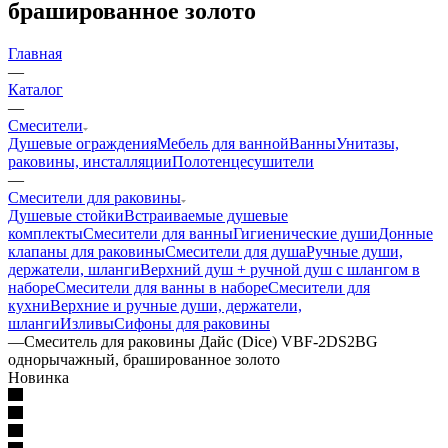
брашированное золото
Главная
—
Каталог
—
Смесители
Душевые ограждения
Мебель для ванной
Ванны
Унитазы,
раковины, инсталляции
Полотенцесушители
—
Смесители для раковины
Душевые стойки
Встраиваемые душевые
комплекты
Смесители для ванны
Гигиенические души
Донные
клапаны для раковины
Смесители для душа
Ручные души,
держатели, шланги
Верхний душ + ручной душ с шлангом в
наборе
Смесители для ванны в наборе
Смесители для
кухни
Верхние и ручные души, держатели,
шланги
Изливы
Сифоны для раковины
—
Смеситель для раковины Дайс (Dice) VBF-2DS2BG
однорычажный, брашированное золото
Новинка