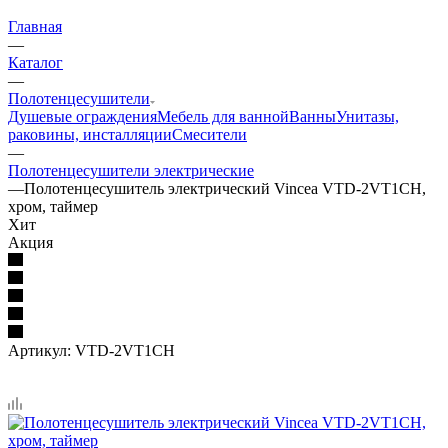
Главная
—
Каталог
—
Полотенцесушители
Душевые ограждения
Мебель для ванной
Ванны
Унитазы,
раковины, инсталляции
Смесители
—
Полотенцесушители электрические
—
Полотенцесушитель электрический Vincea VTD-2VT1CH,
хром, таймер
Хит
Акция
Артикул:
VTD-2VT1CH