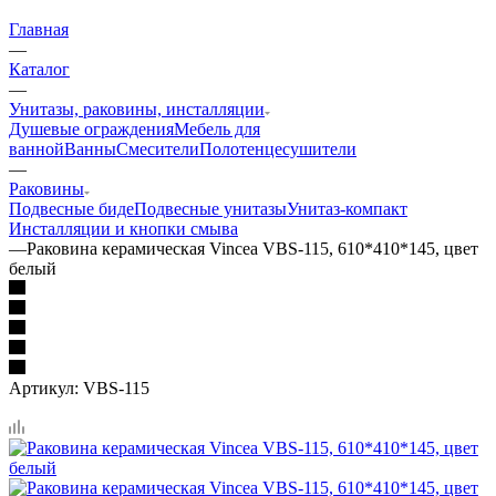
Главная
—
Каталог
—
Унитазы, раковины, инсталляции
Душевые ограждения
Мебель для
ванной
Ванны
Смесители
Полотенцесушители
—
Раковины
Подвесные биде
Подвесные унитазы
Унитаз-компакт
Инсталляции и кнопки смыва
—
Раковина керамическая Vincea VBS-115, 610*410*145, цвет
белый
Артикул:
VBS-115