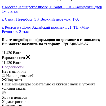
г. Москва, Каширское шоссе, 19 корп.1, ТК «Каширский двор
1», 3 этаж
г. Санкт-Петербург, 5-й Верхний переулок, 17А
г. Ростов-на-Дону, Аксайский проспект, 21, ТЦ «Мир
Ремонта», 2 этаж
Более подробную информацию по доставке и самовывозу
Вы можете получить по телефону
+7(915)068-05-57
11 420
₽
/шт
Варианты цен
11 420
₽
/шт
Подробности
Нет в наличии
Нашли дешевле?
Под заказ
Наши менеджеры обязательно свяжутся с вами и уточнят
условия заказа
Хочу в подарок
Характеристики
Ширина, мм