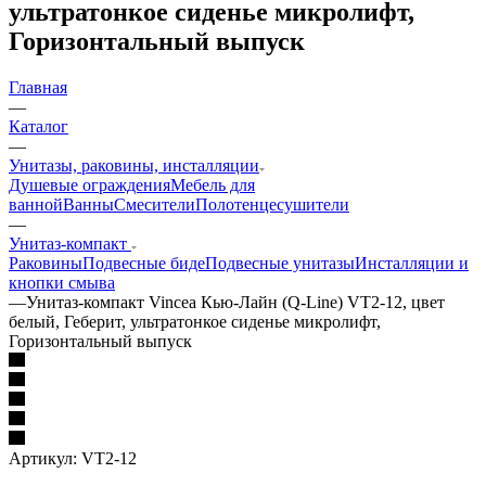
ультратонкое сиденье микролифт,
Горизонтальный выпуск
Главная
—
Каталог
—
Унитазы, раковины, инсталляции
Душевые ограждения
Мебель для
ванной
Ванны
Смесители
Полотенцесушители
—
Унитаз-компакт
Раковины
Подвесные биде
Подвесные унитазы
Инсталляции и
кнопки смыва
—
Унитаз-компакт Vincea Кью-Лайн (Q-Line) VT2-12, цвет
белый, Геберит, ультратонкое сиденье микролифт,
Горизонтальный выпуск
Артикул:
VT2-12