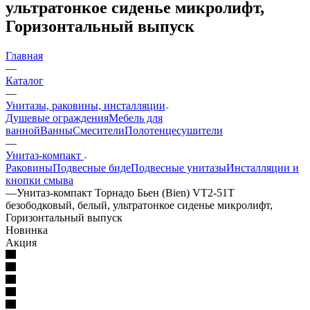
ультратонкое сиденье микролифт,
Горизонтальный выпуск
Главная
—
Каталог
—
Унитазы, раковины, инсталляции
Душевые ограждения
Мебель для
ванной
Ванны
Смесители
Полотенцесушители
—
Унитаз-компакт
Раковины
Подвесные биде
Подвесные унитазы
Инсталляции и
кнопки смыва
—
Унитаз-компакт Торнадо Бьен (Bien) VT2-51T
безободковый, белый, ультратонкое сиденье микролифт,
Горизонтальный выпуск
Новинка
Акция