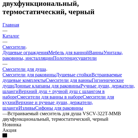
двухфункциональный,
термостатический, черный
Главная
—
Каталог
—
Смесители
Душевые ограждения
Мебель для ванной
Ванны
Унитазы,
раковины, инсталляции
Полотенцесушители
—
Смесители для душа
Смесители для раковины
Душевые стойки
Встраиваемые
душевые комплекты
Смесители для ванны
Гигиенические
души
Донные клапаны для раковины
Ручные души, держатели,
шланги
Верхний душ + ручной душ с шлангом в
наборе
Смесители для ванны в наборе
Смесители для
кухни
Верхние и ручные души, держатели,
шланги
Изливы
Сифоны для раковины
—
Встраиваемый смеситель для душа VSCV-322T-MMB
двухфункциональный, термостатический, черный
Новинка
Акция