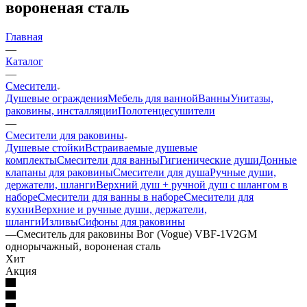
вороненая сталь
Главная
—
Каталог
—
Смесители
Душевые ограждения
Мебель для ванной
Ванны
Унитазы,
раковины, инсталляции
Полотенцесушители
—
Смесители для раковины
Душевые стойки
Встраиваемые душевые
комплекты
Смесители для ванны
Гигиенические души
Донные
клапаны для раковины
Смесители для душа
Ручные души,
держатели, шланги
Верхний душ + ручной душ с шлангом в
наборе
Смесители для ванны в наборе
Смесители для
кухни
Верхние и ручные души, держатели,
шланги
Изливы
Сифоны для раковины
—
Смеситель для раковины Вог (Vogue) VBF-1V2GM
однорычажный, вороненая сталь
Хит
Акция