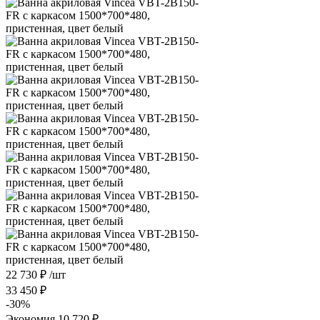
22 730
₽
/шт
33 450
₽
-
30
%
Экономия
10 720
₽